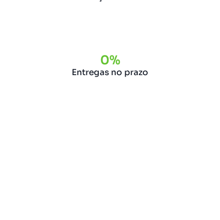
0
%
Entregas no prazo
Confira as nossas
unidades
de embarque pelo
Brasil.
Através da parceria com a